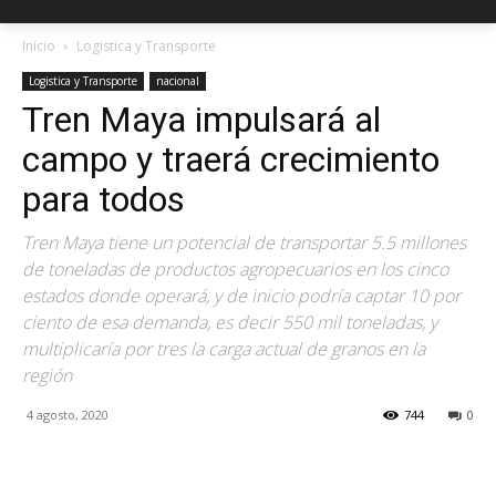
Inicio
Logistica y Transporte
Logistica y Transporte
nacional
Tren Maya impulsará al
campo y traerá crecimiento
para todos
Tren Maya tiene un potencial de transportar 5.5 millones
de toneladas de productos agropecuarios en los cinco
estados donde operará, y de inicio podría captar 10 por
ciento de esa demanda, es decir 550 mil toneladas, y
multiplicaría por tres la carga actual de granos en la
región
4 agosto, 2020
744
0
Facebook
X
Pinterest