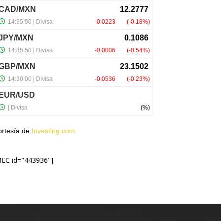
ortesía de
Investing.com
MEC id="443936"]