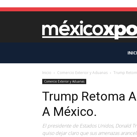
INIC
Inicio
Comercio Exterior y Aduanas
Trump Retoma
Comercio Exterior y Aduanas
Trump Retoma A
A México.
El presidente de Estados Unidos, Donald Trum
quiso dejar claro que sus amenazas arancel