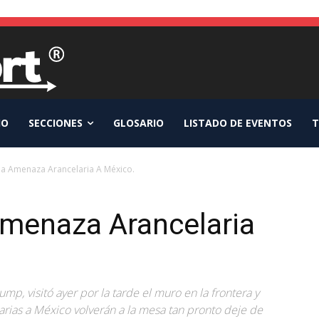
IO
SECCIONES
GLOSARIO
LISTADO DE EVENTOS
T
 Amenaza Arancelaria A México.
menaza Arancelaria
p, visitó ayer por la tarde el muro en la frontera y
arias a México volverán a la mesa tan pronto deje de