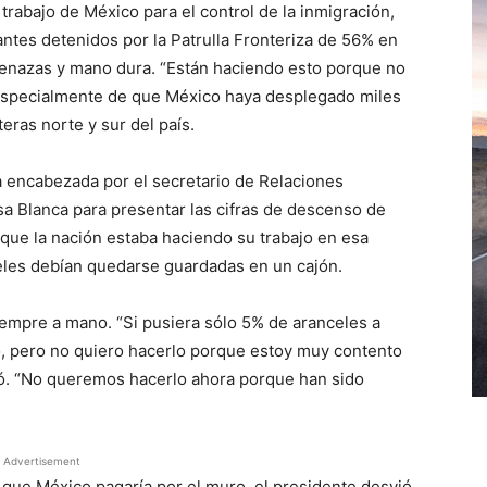
rabajo de México para el control de la inmigración,
tes detenidos por la Patrulla Fronteriza de 56% en
menazas y mano dura. “Están haciendo esto porque no
 especialmente de que México haya desplegado miles
eras norte y sur del país.
encabezada por el secretario de Relaciones
sa Blanca para presentar las cifras de descenso de
que la nación estaba haciendo su trabajo en esa
celes debían quedarse guardadas en un cajón.
empre a mano. “Si pusiera sólo 5% de aranceles a
o, pero no quiero hacerlo porque estoy muy contento
tó. “No queremos hacerlo ahora porque han sido
Advertisement
que México pagaría por el muro, el presidente desvió