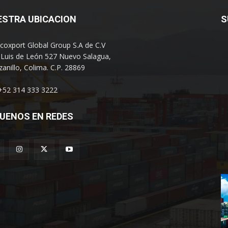
ESTRA UBICACION
S
coxport Global Group S.A de C.V
 Luis de León 527 Nuevo Salagua,
anillo, Colima. C.P. 28869
 +52 314 333 3222
UENOS EN REDES