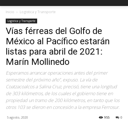
Inicio
Logistica y Transporte
Logistica y Transporte
Vías férreas del Golfo de
México al Pacífico estarán
listas para abril de 2021:
Marín Mollinedo
Esperamos arrancar operaciones antes del primer
semestre del próximo año”, expuso. La vía de
Coatzacoalcos a Salina Cruz, precisó, tiene una longitud
de 303 kilómetros, de los cuales el gobierno tiene en
propiedad un tramo de 200 kilómetros, en tanto que los
otros 103 se dieron en concesión a la empresa Ferrosur.
5 agosto, 2020
955
0