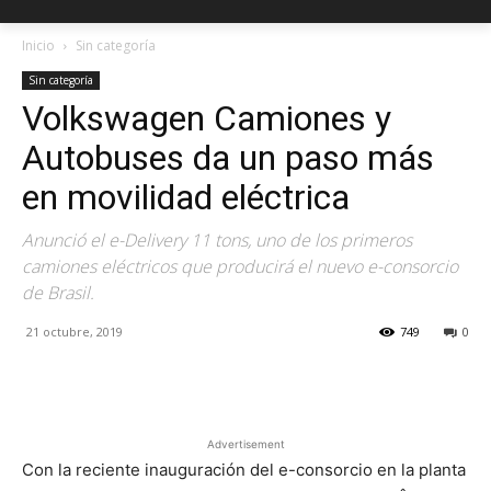
Inicio
Sin categoría
Sin categoría
Volkswagen Camiones y
Autobuses da un paso más
en movilidad eléctrica
Anunció el e-Delivery 11 tons, uno de los primeros
camiones eléctricos que producirá el nuevo e-consorcio
de Brasil.
21 octubre, 2019
749
0
Facebook
X
Pinterest
Advertisement
Con la reciente inauguración del e-consorcio en la planta