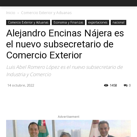
Inicio
Comercio Exterior y Aduanas
Comercio Exterior y Aduanas
Economia y Finanzas
exportaciones
nacional
Alejandro Encinas Nájera es
el nuevo subsecretario de
Comercio Exterior
Luis Abel Romero López es el nuevo subsecretario de
Industria y Comercio
14 octubre, 2022
1458
0
Facebook
X
Pinterest
Advertisement