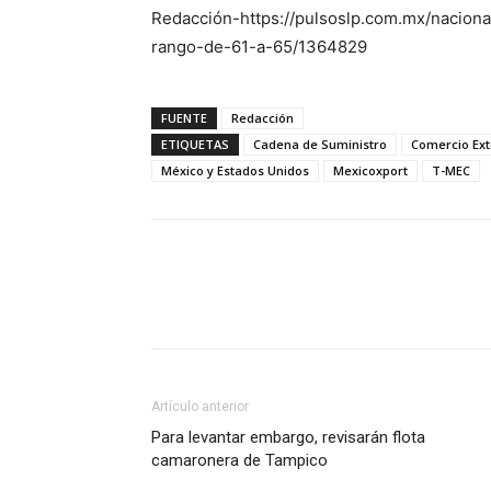
Redacción-https://pulsoslp.com.mx/nacion
rango-de-61-a-65/1364829
FUENTE
Redacción
ETIQUETAS
Cadena de Suministro
Comercio Ext
México y Estados Unidos
Mexicoxport
T-MEC
Facebook
X
Pinterest
Artículo anterior
Para levantar embargo, revisarán flota
camaronera de Tampico