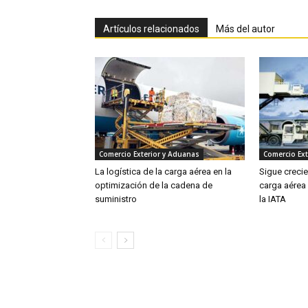
Artículos relacionados
Más del autor
Comercio Exterior y Aduanas
Comercio Ext
La logística de la carga aérea en la
Sigue creci
optimización de la cadena de
carga aérea
suministro
la IATA