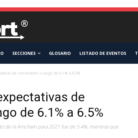
IO
SECCIONES
GLOSARIO
LISTADO DE EVENTOS
T
ativas de crecimiento a rango de 6.1% a 6.5%
xpectativas de
ngo de 6.1% a 6.5%
nto de la Amcham para 2021 fue de 5.4%, mientras que