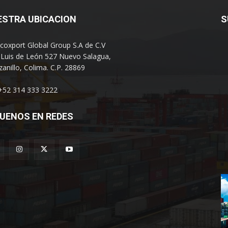
ESTRA UBICACION
S
coxport Global Group S.A de C.V
 Luis de León 527 Nuevo Salagua,
anillo, Colima. C.P. 28869
 +52 314 333 3222
UENOS EN REDES