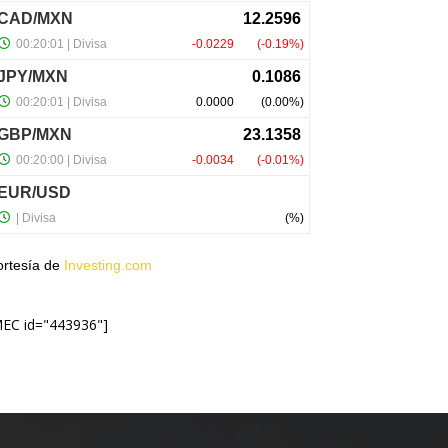
ortesía de
Investing.com
MEC id="443936"]