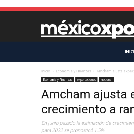
INIC
Inicio
Economia y Finanzas
Amcham ajusta expect
Economia y Finanzas
exportaciones
nacional
Amcham ajusta e
crecimiento a ra
En junio pasado la estimación de crecimie
para 2022 se pronosticó 1.5%.