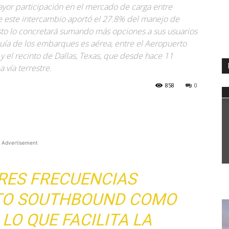
yor participación en el mercado de carga entre
 este intercambio aportó el 27.8% del manejo de
sto lo concretará sumando más opciones a sus usuarios
 guía de los embarques es aérea, entre el Aeropuerto
y el recinto de Dallas, Texas, que desde hace 11
 vía terrestre.
858
0
WhatsApp
Advertisement
RES FRECUENCIAS
TO SOUTHBOUND COMO
LO QUE FACILITA LA