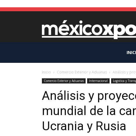
INIC
Inicio
Comercio Exterior y Aduanas
Análisis y pr
Comercio Exterior y Aduanas
Internacional
Logistica y Trans
Análisis y proye
mundial de la ca
Ucrania y Rusia