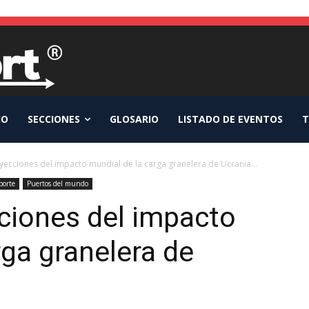
IO
SECCIONES
GLOSARIO
LISTADO DE EVENTOS
T
oyecciones del impacto mundial de la carga granelera de Ucrania...
porte
Puertos del mundo
cciones del impacto
rga granelera de