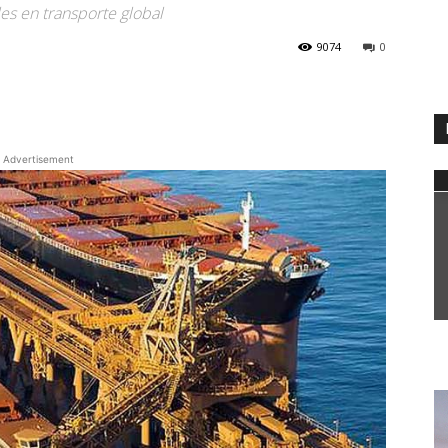
les en transporte global
9074
0
WhatsApp
Advertisement