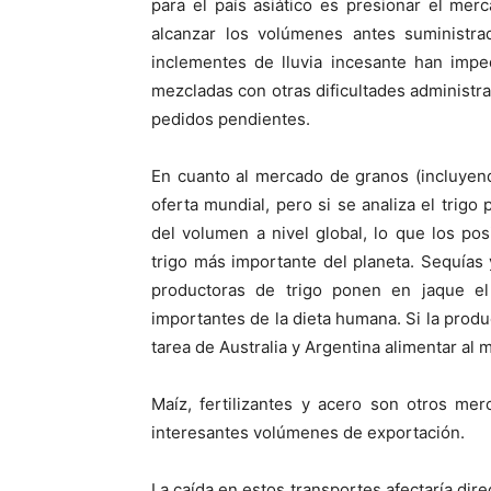
para el país asiático es presionar el me
alcanzar los volúmenes antes suministra
inclementes de lluvia incesante han impe
mezcladas con otras dificultades administr
pedidos pendientes.
En cuanto al mercado de granos (incluyen
oferta mundial, pero si se analiza el tri
del volumen a nivel global, lo que los p
trigo más importante del planeta. Sequías y
productoras de trigo ponen en jaque e
importantes de la dieta humana. Si la prod
tarea de Australia y Argentina alimentar al 
Maíz, fertilizantes y acero son otros me
interesantes volúmenes de exportación.
La caída en estos transportes afectaría di