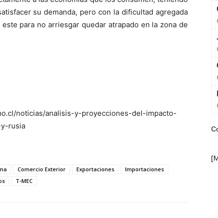
atisfacer su demanda, pero con la dificultad agregada
el este para no arriesgar quedar atrapado en la zona de
.cl/noticias/analisis-y-proyecciones-del-impacto-
y-rusia
C
[
ima
Comercio Exterior
Exportaciones
Importaciones
os
T-MEC