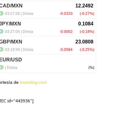
ortesía de
Investing.com
MEC id="443936"]