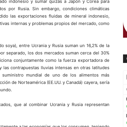
rcado indonesio y sumar quizás a Japón y Corea para
dos por Rusia. Sin embargo, condiciones climáticas
dido las exportaciones fluidas de mineral indonesio,
ativas internas y problemas propios del mercado, como
do soya), entre Ucrania y Rusia suman un 16,2% de la
go por separado, los dos mercados suman cerca del 30%
osiciona conjuntamente como la fuerza exportadora de
 las contrapuestas lluvias intensas en otras latitudes
l suministro mundial de uno de los alimentos más
ucción de Norteamérica (EE.UU. y Canadá) cayera, sería
mundo.
rcados, que al combinar Ucrania y Rusia representan
rectamente a las economías que los consumen, teniendo