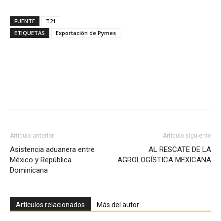
FUENTE
T21
ETIQUETAS
Exportación de Pymes
Facebook
X
Pinterest
Artículo anterior
Artículo siguiente
Asistencia aduanera entre
AL RESCATE DE LA
México y República
AGROLOGÍSTICA MEXICANA
Dominicana
Artículos relacionados
Más del autor