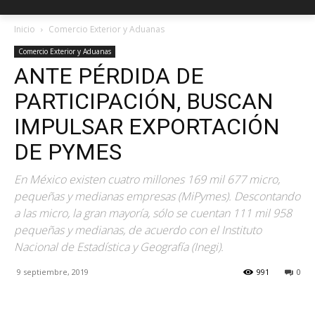
Inicio
Comercio Exterior y Aduanas
Comercio Exterior y Aduanas
ANTE PÉRDIDA DE
PARTICIPACIÓN, BUSCAN
IMPULSAR EXPORTACIÓN
DE PYMES
En México existen cuatro millones 169 mil 677 micro,
pequeñas y medianas empresas (MiPymes). Descontando
a las micro, la gran mayoría, sólo se cuentan 111 mil 958
pequeñas y medianas, de acuerdo con el Instituto
Nacional de Estadística y Geografía (Inegi).
9 septiembre, 2019
991
0
Facebook
X
Pinterest