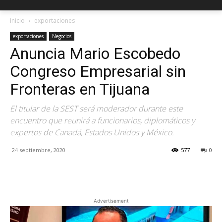
Inicio
exportaciones
exportaciones
Negocios
Anuncia Mario Escobedo
Congreso Empresarial sin
Fronteras en Tijuana
El titular de la SEST será moderador durante este
encuentro que reunirá a funcionarios, diplomáticos y
expertos de Canadá, Estados Unidos y México.
24 septiembre, 2020
577
0
Facebook
X
Pinterest
Advertisement