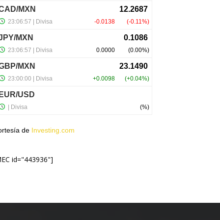
ortesía de
Investing.com
MEC id="443936"]