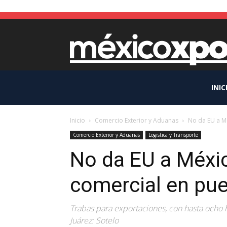
INIC
Inicio
Comercio Exterior y Aduanas
No da EU a Mé
Comercio Exterior y Aduanas
Logistica y Transporte
No da EU a Méxic
comercial en pue
Trabas para exportaciones, con hasta ocho 
Juárez: Sotelo