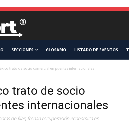
IO
SECCIONES
GLOSARIO
LISTADO DE EVENTOS
T
xico trato de socio comercial en puentes internacionales
o trato de socio
ntes internacionales
horas de filas, frenan recuperación económica en