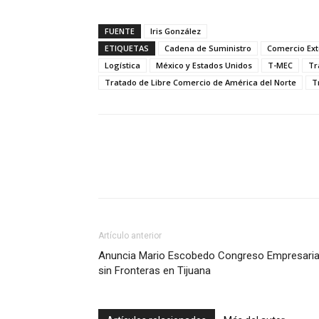
FUENTE
Iris González
ETIQUETAS
Cadena de Suministro
Comercio Ext
Logística
México y Estados Unidos
T-MEC
Tr
Tratado de Libre Comercio de América del Norte
T
Facebook
X
Pinterest
Artículo anterior
Anuncia Mario Escobedo Congreso Empresaria
sin Fronteras en Tijuana