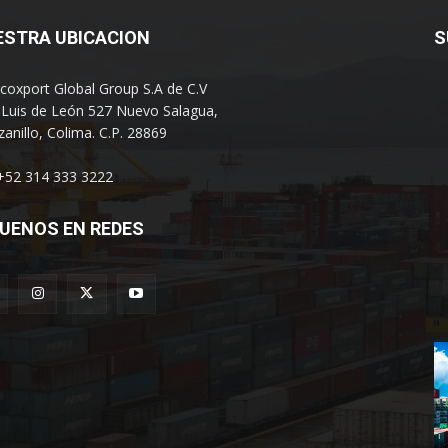
ESTRA UBICACION
S
coxport Global Group S.A de C.V
 Luis de León 527 Nuevo Salagua,
anillo, Colima. C.P. 28869
 +52 314 333 3222
UENOS EN REDES