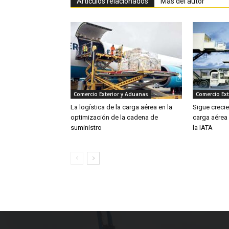
Artículos relacionados
Más del autor
Comercio Exterior y Aduanas
Comercio Ext
La logística de la carga aérea en la
Sigue creci
optimización de la cadena de
carga aérea
suministro
la IATA