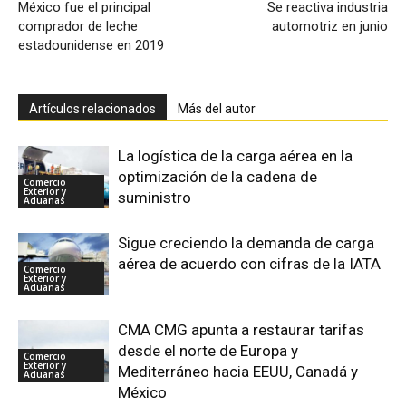
México fue el principal
Se reactiva industria
comprador de leche
automotriz en junio
estadounidense en 2019
Artículos relacionados
Más del autor
La logística de la carga aérea en la
optimización de la cadena de
Comercio
Exterior y
suministro
Aduanas
Sigue creciendo la demanda de carga
aérea de acuerdo con cifras de la IATA
Comercio
Exterior y
Aduanas
CMA CMG apunta a restaurar tarifas
desde el norte de Europa y
Comercio
Exterior y
Mediterráneo hacia EEUU, Canadá y
Aduanas
México