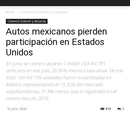
Inicio
Comercio Exterior y Aduanas
Comercio Exterior y Aduanas
Autos mexicanos pierden
participación en Estados
Unidos
En junio se comercializaron 1 millón 103 mil 791
vehículos en ese país, 26.95% menos a tasa anual. De ese
total, 169 mil 199 unidades fueron ensambladas en
México, representando el 15.32% del mercado
estadounidense, 31.9% menos que lo registrado en el
mismo mes de 2019.
10 julio, 2020
810
0
Facebook
X
Pinterest