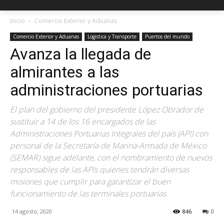
Inicio
Comercio Exterior y Aduanas
Comercio Exterior y Aduanas
Logistica y Transporte
Puertos del mundo
Avanza la llegada de
almirantes a las
administraciones portuarias
El plan del gobierno del presidente López Obrador de
sustituir a 14 de los 16 encargados de las
Administraciones Portuarias Integrales del país (API) con
personal de la Secretaría de Marina-Armada de México
(SEMAR) sigue adelante, con el nombramiento de nuevos
responsables de las APIs quienes tendrán diversas
misiones que cumplir para garantizar el buen
funcionamiento de las terminales portuarias.
14 agosto, 2020
846
0