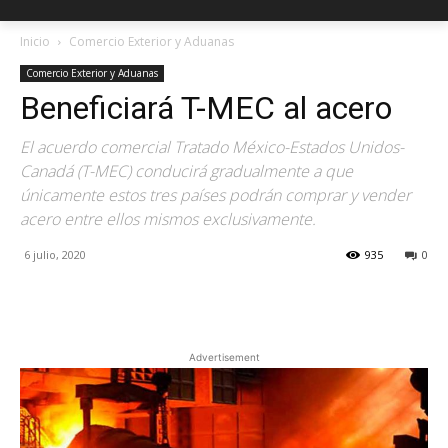
Inicio
Comercio Exterior y Aduanas
Comercio Exterior y Aduanas
Beneficiará T-MEC al acero
El acuerdo comercial Tratado México-Estados Unidos-
Canadá (T-MEC) conducirá gradualmente a que
únicamente estos tres países podrán comprar y vender
acero entre ellos mismos exclusivamente.
6 julio, 2020
935
0
Facebook
X
Pinterest
Advertisement