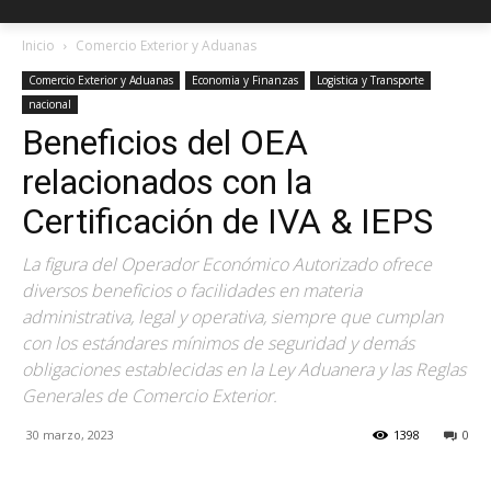
Inicio
Comercio Exterior y Aduanas
Comercio Exterior y Aduanas
Economia y Finanzas
Logistica y Transporte
nacional
Beneficios del OEA
relacionados con la
Certificación de IVA & IEPS
La figura del Operador Económico Autorizado ofrece
diversos beneficios o facilidades en materia
administrativa, legal y operativa, siempre que cumplan
con los estándares mínimos de seguridad y demás
obligaciones establecidas en la Ley Aduanera y las Reglas
Generales de Comercio Exterior.
30 marzo, 2023
1398
0
Facebook
X
Pinterest