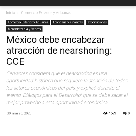
Inicio
Comercio Exterior y Aduanas
Comercio Exterior y Aduanas
Economia y Finanzas
exportaciones
Mercadotecnia y Ventas
México debe encabezar
atracción de nearshoring:
CCE
Cervantes considera que el nearshoring es una
oportunidad histórica que requiere la atención de todos
los actores económicos del país, y explicó durante el
evento 'Diálogos para el Desarrollo' que se debe sacar el
mejor provecho a esta oportunidad económica.
30 marzo, 2023
1579
0
Facebook
X
Pinterest