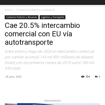
Inicio
Comercio Exterior y Aduanas
Comercio Exterior y Aduanas
Logistica y Transporte
Cae 20.5% intercambio
comercial con EU vía
autotransporte
Entre enero y mayo de 2020 el intercambio comercial
por camión acumuló 143 mil 891 millones de dólares
(mdd) y en los primeros meses de 2019 sumó 180 mil
939 mdd.
28 julio, 2020
704
0
Facebook
X
Pinterest
Advertisement