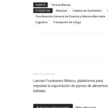
FUENTE
Teresa Macías
ETIQUETAS
Aduanas
Cadena de Suministro
Coordinación General de Puertos y Marina Mercante
Logística
Transporte de Carga
Facebook
X
Pinterest
Artículo anterior
Lanzan Foodvenirs México, plataforma para
impulsar la exportación de pymes de alimentos
bebidas
Artículos relacionados
Más del autor