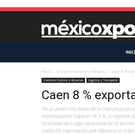
INIC
Inicio
Comercio Exterior y Aduanas
Caen 8 % exp
Comercio Exterior y Aduanas
Logistica y Transporte
Caen 8 % exporta
De acuerdo con datos de la Coordinación G
importaciones bajaron 16.3 %, al registrar 
toneladas de carga reportadas en el primer
suelta de exportación por Altamira un total