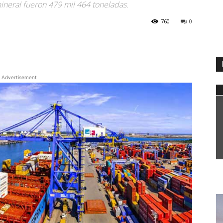
ineral fueron 479 mil 464 toneladas.
760
0
WhatsApp
Advertisement