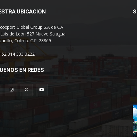
ESTRA UBICACION
S
coxport Global Group S.A de C.V
 Luis de León 527 Nuevo Salagua,
anillo, Colima. C.P. 28869
 +52 314 333 3222
UENOS EN REDES