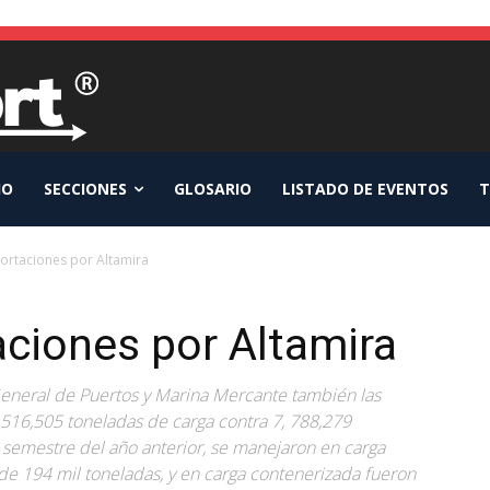
IO
SECCIONES
GLOSARIO
LISTADO DE EVENTOS
T
ortaciones por Altamira
ciones por Altamira
eneral de Puertos y Marina Mercante también las
6,516,505 toneladas de carga contra 7, 788,279
 semestre del año anterior, se manejaron en carga
 de 194 mil toneladas, y en carga contenerizada fueron