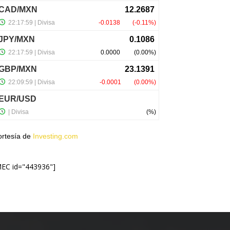
ortesía de
Investing.com
MEC id="443936"]