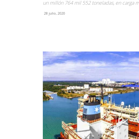
un millón 764 mil 552 toneladas, en carga m
28 julio, 2020
Facebook
X
Pinterest