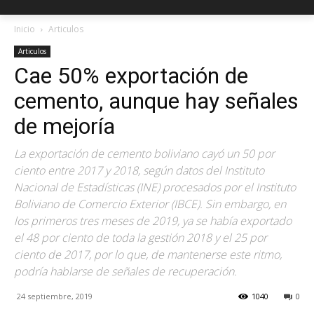
Inicio
Articulos
Articulos
Cae 50% exportación de
cemento, aunque hay señales
de mejoría
La exportación de cemento boliviano cayó un 50 por
ciento entre 2017 y 2018, según datos del Instituto
Nacional de Estadísticas (INE) procesados por el Instituto
Boliviano de Comercio Exterior (IBCE). Sin embargo, en
los primeros tres meses de 2019, ya se había exportado
el 48 por ciento de toda la gestión 2018 y el 25 por
ciento de 2017, por lo que, de mantenerse este ritmo,
podría hablarse de señales de recuperación.
24 septiembre, 2019
1040
0