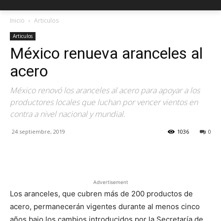
Inicio
Articulos
Articulos
México renueva aranceles al
acero
México renovó los aranceles al acero para apoyar a los
productores locales que luchan por vencer vientos en
contra a nivel nacional y mundial.
24 septiembre, 2019
1036
0
Facebook
X
Pinterest
Advertisement
Los aranceles, que cubren más de 200 productos de
acero, permanecerán vigentes durante al menos cinco
años bajo los cambios introducidos por la Secretaría de