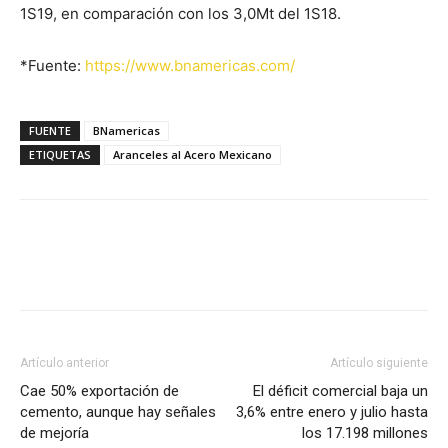
1S19, en comparación con los 3,0Mt del 1S18.
*Fuente:
https://www.bnamericas.com/
FUENTE
BNamericas
ETIQUETAS
Aranceles al Acero Mexicano
Facebook
X
Pinterest
Artículo anterior
Artículo siguiente
Cae 50% exportación de
El déficit comercial baja un
cemento, aunque hay señales
3,6% entre enero y julio hasta
de mejoría
los 17.198 millones