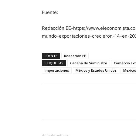
Fuente:
Redacción EE-https://www.eleconomista.c
mundo-exportaciones-crecieron-14-en-20
FUENTE
Redacción EE
ETIQUETAS
Cadena de Suministro
Comercio Ext
Importaciones
México y Estados Unidos
Mexico
Facebook
X
Pinterest
Artículo anterior