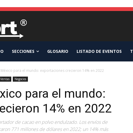
IO
SECCIONES
GLOSARIO
LISTADO DE EVENTOS
T
 México para el mundo: exportaciones crecieron 14% en 2022
 Ventas
Negocios
xico para el mundo:
recieron 14% en 2022
ortador de cacao en polvo endulzado. Los envíos de
eraron 771 millones de dólares en 2022; un 14% más