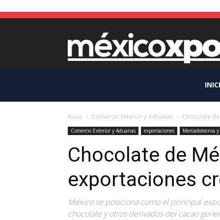
INIC
Inicio
Comercio Exterior y Aduanas
Chocolate de
Comercio Exterior y Aduanas
exportaciones
Mercadotecnia y
Chocolate de Mé
exportaciones c
México se posiciona como el principal exp
chocolate y otros derivados del cacao gen