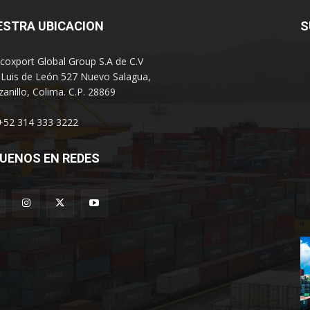
ESTRA UBICACION
S
coxport Global Group S.A de C.V
 Luis de León 527 Nuevo Salagua,
anillo, Colima. C.P. 28869
 +52 314 333 3222
UENOS EN REDES