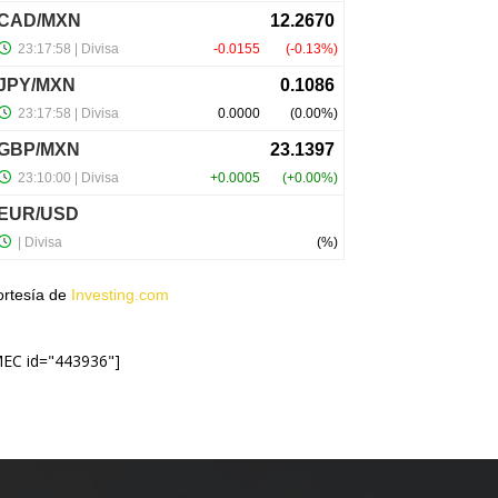
ortesía de
Investing.com
MEC id="443936"]