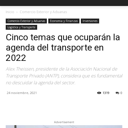
Inicio
Comercio Exterior y Aduanas
Comercio Exterior y Aduanas
Economia y Finanzas
Inversiones
Logistica y Transporte
Cinco temas que ocuparán la
agenda del transporte en
2022
Alex Theissen, presidente de la Asociación Nacional de
Transporte Privado (ANTP), considera que es fundamental
no descuidar la agenda del sector.
24 noviembre, 2021
1319
0
Facebook
X
Pinterest
Advertisement