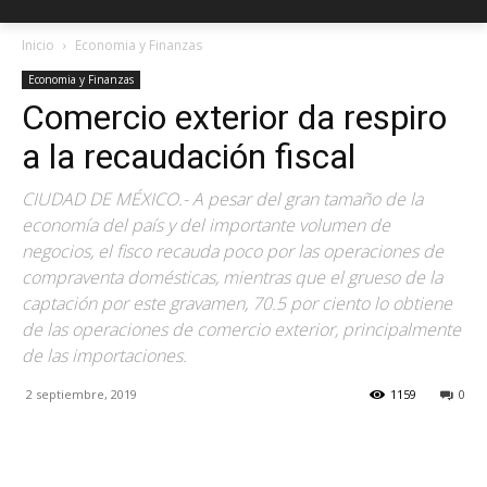
Inicio
Economia y Finanzas
Economia y Finanzas
Comercio exterior da respiro
a la recaudación fiscal
CIUDAD DE MÉXICO.- A pesar del gran tamaño de la
economía del país y del importante volumen de
negocios, el fisco recauda poco por las operaciones de
compraventa domésticas, mientras que el grueso de la
captación por este gravamen, 70.5 por ciento lo obtiene
de las operaciones de comercio exterior, principalmente
de las importaciones.
2 septiembre, 2019
1159
0
Facebook
X
Pinterest