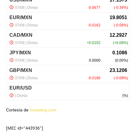
Cortesía de
Investing.com
[MEC id="443936"]