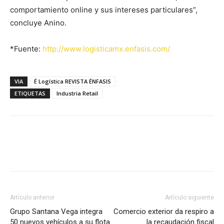
comportamiento online y sus intereses particulares”,
concluye Anino.
*Fuente:
http://www.logisticamx.enfasis.com/
VIA
É Logística REVISTA ÉNFASIS
ETIQUETAS
Industria Retail
Facebook
X
Pinterest
Artículo anterior
Artículo siguiente
Grupo Santana Vega integra
Comercio exterior da respiro a
50 nuevos vehículos a su flota
la recaudación fiscal