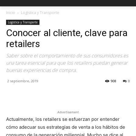
Inicio
Logistica y Transporte
Logistica y Transporte
Conocer al cliente, clave para
retailers
Saber sobre el comportamiento de sus consumidores es
una tarea esencial para que los retailers puedan generar
buenas experiencias de compra.
2 septiembre, 2019
908
0
Facebook
X
Pinterest
Advertisement
Actualmente, los retailers se esfuerzan por entender
cómo adecuar sus estrategias de venta a los hábitos de
consumo de la generación millennial. Mucho se dice al