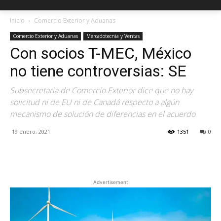
Inicio
Comercio Exterior y Aduanas
Comercio Exterior y Aduanas
Mercadotecnia y Ventas
Con socios T-MEC, México
no tiene controversias: SE
Subsecretaria de Comercio Exterior dice que no hay
solicitud ni de EU ni de Canadá respecto a algún
mecanismo de solución de diferencias en el acuerdo
19 enero, 2021
1351
0
Facebook
X
Pinterest
Advertisement