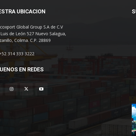
ESTRA UBICACION
S
coxport Global Group S.A de C.V
 Luis de León 527 Nuevo Salagua,
anillo, Colima. C.P. 28869
 +52 314 333 3222
UENOS EN REDES