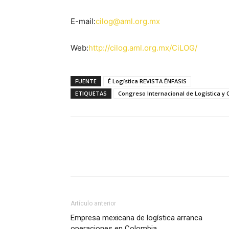
E-mail:
cilog@aml.org.mx
Web:
http://cilog.aml.org.mx/CiLOG/
FUENTE
É Logística REVISTA ÉNFASIS
ETIQUETAS
Congreso Internacional de Logística y
Facebook
X
Pinterest
Artículo anterior
Empresa mexicana de logística arranca
operaciones en Colombia