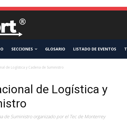
IO
SECCIONES
GLOSARIO
LISTADO DE EVENTOS
T
nal de Logística y Cadena de Suministro
cional de Logística y
istro
na de Suministro organizado por el Tec de Monterrey