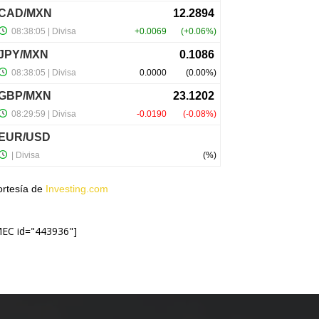
ortesía de
Investing.com
MEC id="443936"]