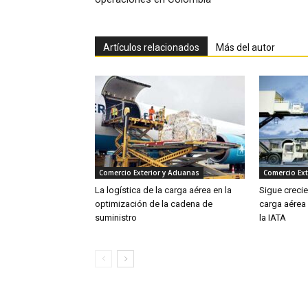
Artículos relacionados
Más del autor
Comercio Exterior y Aduanas
Comercio Ext
La logística de la carga aérea en la
Sigue creci
optimización de la cadena de
carga aérea
suministro
la IATA