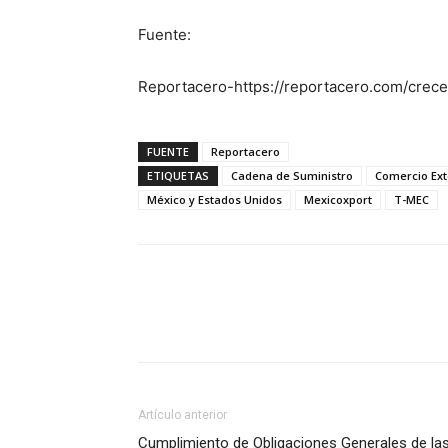
Fuente:
Reportacero-https://reportacero.com/crec
FUENTE
Reportacero
ETIQUETAS
Cadena de Suministro
Comercio Ext
México y Estados Unidos
Mexicoxport
T-MEC
Facebook
X
Pinterest
Artículo anterior
Cumplimiento de Obligaciones Generales de la