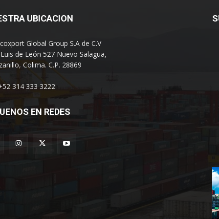
ESTRA UBICACION
S
coxport Global Group S.A de C.V
 Luis de León 527 Nuevo Salagua,
anillo, Colima. C.P. 28869
 +52 314 333 3222
UENOS EN REDES