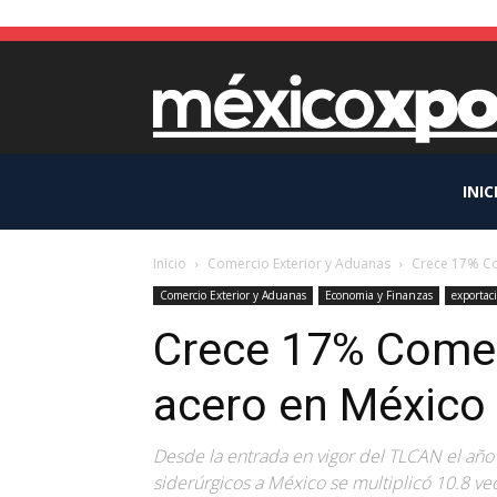
INIC
Inicio
Comercio Exterior y Aduanas
Crece 17% Co
Comercio Exterior y Aduanas
Economia y Finanzas
exportac
Crece 17% Comer
acero en México
Desde la entrada en vigor del TLCAN el añ
siderúrgicos a México se multiplicó 10.8 ve