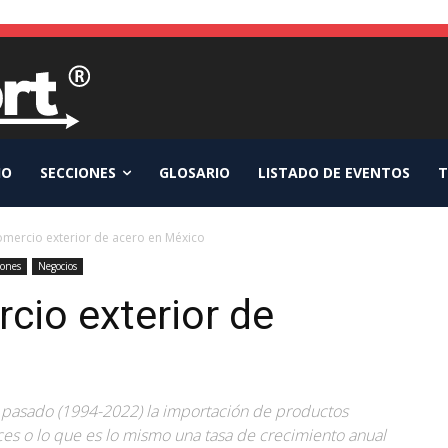
IO
SECCIONES
GLOSARIO
LISTADO DE EVENTOS
T
mercio exterior de acero en México
iones
Negocios
cio exterior de
o pasado (1994-2022) la importación de productos
ces o lo que es lo mismo una tasa de crecimiento anual