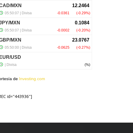
ortesía de
Investing.com
MEC id="443936"]