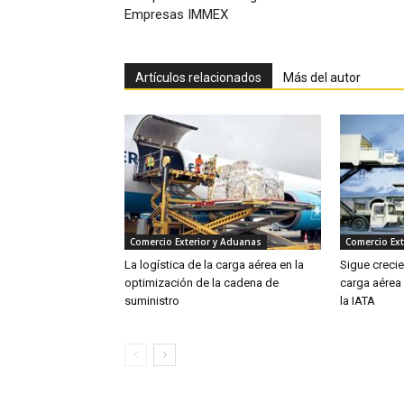
Empresas IMMEX
Artículos relacionados
Más del autor
Comercio Exterior y Aduanas
Comercio Ext
La logística de la carga aérea en la
Sigue creci
optimización de la cadena de
carga aérea
suministro
la IATA