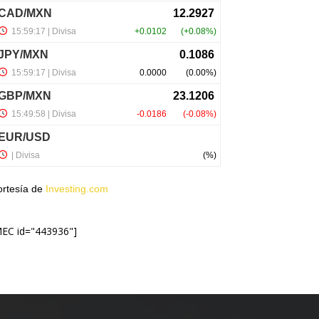
ortesía de
Investing.com
MEC id="443936"]