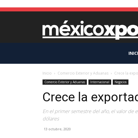
INIC
Inicio
Comercio Exterior y Aduanas
Crece la expo
Comercio Exterior y Aduanas
Internacional
Negocios
Crece la exporta
En el primer semestre del año, el valor de 
dólares
13 octubre, 2020