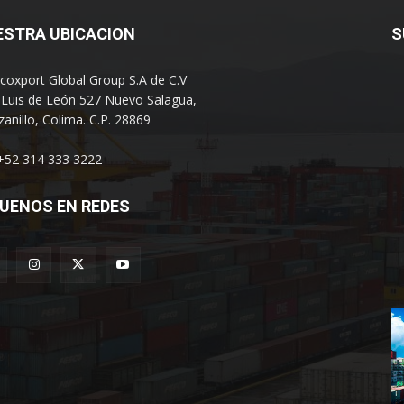
ESTRA UBICACION
S
coxport Global Group S.A de C.V
 Luis de León 527 Nuevo Salagua,
anillo, Colima. C.P. 28869
 +52 314 333 3222
UENOS EN REDES