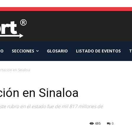
IO
SECCIONES
GLOSARIO
LISTADO DE EVENTOS
T
rtación en Sinaloa
ción en Sinaloa
este rubro en el estado fue de mil 817 millones de
695
0