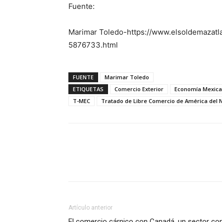
Fuente:
Marimar Toledo-https://www.elsoldemazatl
5876733.html
FUENTE
Marimar Toledo
ETIQUETAS
Comercio Exterior
Economía Mexic
T-MEC
Tratado de Libre Comercio de América del 
Facebook
X
Pinterest
Artículo anterior
El comercio cárnico con Canadá, un sector co