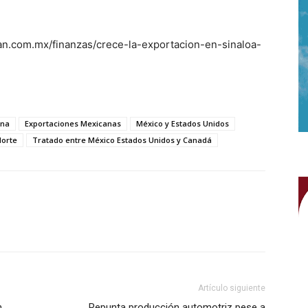
an.com.mx/finanzas/crece-la-exportacion-en-sinaloa-
ana
Exportaciones Mexicanas
México y Estados Unidos
Norte
Tratado entre México Estados Unidos y Canadá
WhatsApp
Artículo siguiente
n
Repunta producción automotriz pese a