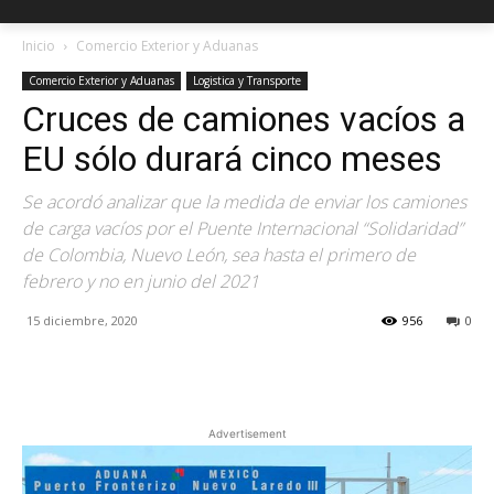
Inicio
Comercio Exterior y Aduanas
Comercio Exterior y Aduanas
Logistica y Transporte
Cruces de camiones vacíos a
EU sólo durará cinco meses
Se acordó analizar que la medida de enviar los camiones
de carga vacíos por el Puente Internacional “Solidaridad”
de Colombia, Nuevo León, sea hasta el primero de
febrero y no en junio del 2021
15 diciembre, 2020
956
0
Facebook
X
Pinterest
Advertisement