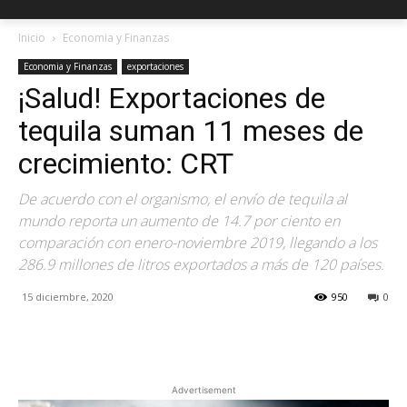
Inicio
Economia y Finanzas
Economia y Finanzas
exportaciones
¡Salud! Exportaciones de
tequila suman 11 meses de
crecimiento: CRT
De acuerdo con el organismo, el envío de tequila al
mundo reporta un aumento de 14.7 por ciento en
comparación con enero-noviembre 2019, llegando a los
286.9 millones de litros exportados a más de 120 países.
15 diciembre, 2020
950
0
Facebook
X
Pinterest
Advertisement