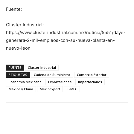
Fuente:
Cluster Industrial-
https://www.clusterindustrial.com.mx/noticia/5551/daye-
generara-2-mil-empleos-con-su-nueva-planta-en-
nuevo-leon
FUENTE
Cluster Industrial
ETIQUETAS
Cadena de Suministro
Comercio Exterior
Economía Mexicana
Exportaciones
Importaciones
México y China
Mexicoxport
T-MEC
Facebook
X
Pinterest