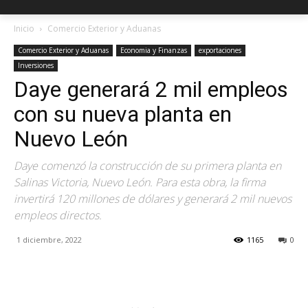
Inicio
Comercio Exterior y Aduanas
Comercio Exterior y Aduanas
Economia y Finanzas
exportaciones
Inversiones
Daye generará 2 mil empleos
con su nueva planta en
Nuevo León
Daye comenzó la construcción de su primera planta en
Salinas Victoria, Nuevo León. Para esta obra, la firma
invertirá 120 millones de dólares y generará 2 mil nuevos
empleos directos.
1 diciembre, 2022
1165
0
Facebook
X
Pinterest