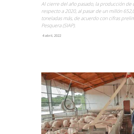
Al cierre del año pasado, la producción d
respecto a 2020, al pasar de un millón 652,
toneladas más, de acuerdo con cifras prelim
Pesquera (SIAP).
4 abril, 2022
Facebook
X
Pinterest