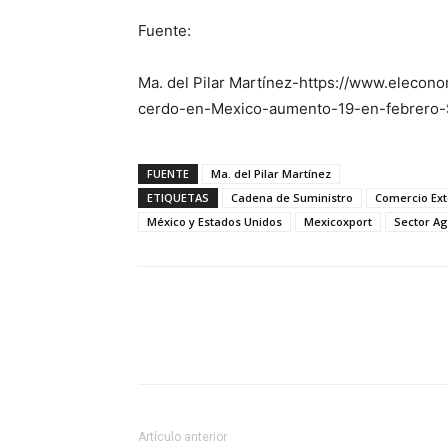
Fuente:
Ma. del Pilar Martínez-https://www.eleco
cerdo-en-Mexico-aumento-19-en-febrero-
FUENTE
Ma. del Pilar Martínez
ETIQUETAS
Cadena de Suministro
Comercio Ext
México y Estados Unidos
Mexicoxport
Sector Ag
Facebook
X
Pinterest
Artículo anterior