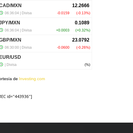
ortesía de
Investing.com
MEC id="443936"]