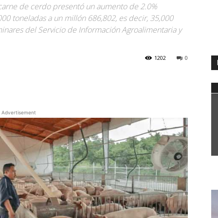
e carne de cerdo presentó un aumento de 2.0%
000 toneladas a un millón 686,802, es decir, 35,000
inares del Servicio de Información Agroalimentaria y
1202
0
WhatsApp
Advertisement