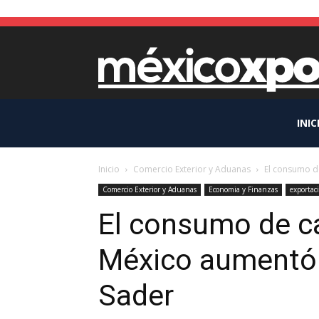
INIC
Inicio
Comercio Exterior y Aduanas
El consumo d
Comercio Exterior y Aduanas
Economia y Finanzas
exportac
El consumo de c
México aumentó 
Sader