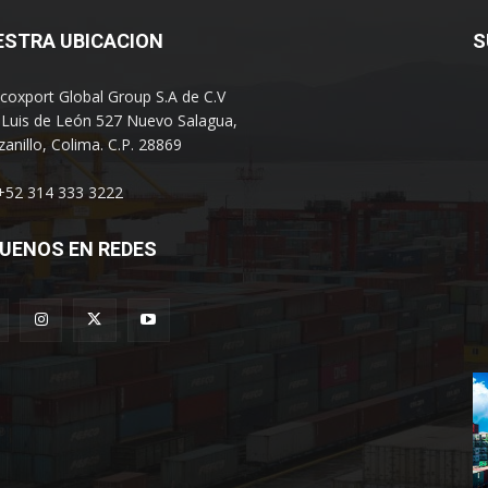
ESTRA UBICACION
S
coxport Global Group S.A de C.V
 Luis de León 527 Nuevo Salagua,
anillo, Colima. C.P. 28869
 +52 314 333 3222
UENOS EN REDES