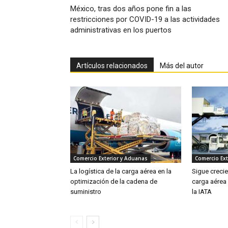
México, tras dos años pone fin a las
restricciones por COVID-19 a las actividades
administrativas en los puertos
Artículos relacionados
Más del autor
Comercio Exterior y Aduanas
Comercio Ext
La logística de la carga aérea en la
Sigue creci
optimización de la cadena de
carga aérea
suministro
la IATA