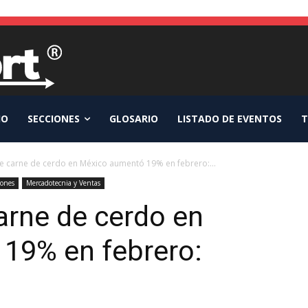
IO
SECCIONES
GLOSARIO
LISTADO DE EVENTOS
T
e carne de cerdo en México aumentó 19% en febrero:...
iones
Mercadotecnia y Ventas
arne de cerdo en
19% en febrero: