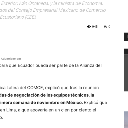
Exterior, Iván Ontaneda, y la ministra de Economía,
ados del Consejo Empresarial Mexicano de Comercio
Ecuatoriano (CEE).
945
0
WhatsApp
Advertisement
 para que Ecuador pueda ser parte de la Alianza del
a Latina del COMCE, explicó que tras la reunión
das de negociación de los equipos técnicos, la
primera semana de noviembre en México.
Explicó que
 Lima, a que apoyaría en un cien por ciento el
o.