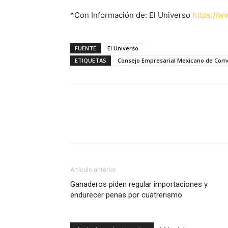
*Con Información de: El Universo
https://w
FUENTE
El Universo
ETIQUETAS
Consejo Empresarial Mexicano de Come
Facebook
X
Pinterest
Artículo anterior
Ganaderos piden regular importaciones y
endurecer penas por cuatrerismo