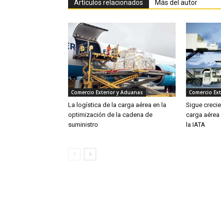
Artículos relacionados
Más del autor
Comercio Exterior y Aduanas
Comercio Ext
La logística de la carga aérea en la
Sigue creci
optimización de la cadena de
carga aérea
suministro
la IATA