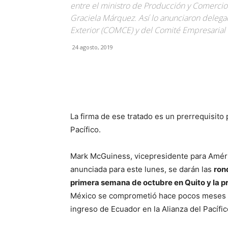
entre el ministro de Producción y Comercio 
Graciela Márquez. Así lo anunciaron deleg
Exterior (COMCE) y del Comité Empresarial 
24 agosto, 2019
Facebook
X
Pinterest
La firma de ese tratado es un prerrequisito
Pacífico.
Mark McGuiness, vicepresidente para Améric
anunciada para este lunes, se darán las
ron
primera semana de octubre en Quito y la 
México se comprometió hace pocos meses en
ingreso de Ecuador en la Alianza del Pacífic