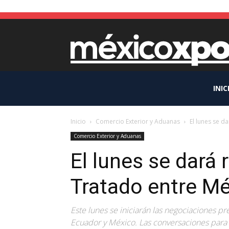
INIC
Inicio
Comercio Exterior y Aduanas
El lunes se d
Comercio Exterior y Aduanas
El lunes se dará 
Tratado entre Mé
Este lunes se iniciarán las negociaciones p
Ecuador y México. Las conversaciones para d