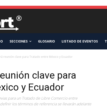
IO
SECCIONES
GLOSARIO
LISTADO DE EVENTOS
T
ará reunión clave para Tratado entre México y Ecuador
reunión clave para
xico y Ecuador
revias para un Tratado de Libre Comercio entre
efinir los términos de referencia se llevarán adelante