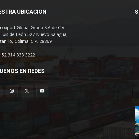
ESTRA UBICACION
S
coxport Global Group S.A de C.V
 Luis de León 527 Nuevo Salagua,
anillo, Colima. C.P. 28869
 +52 314 333 3222
UENOS EN REDES