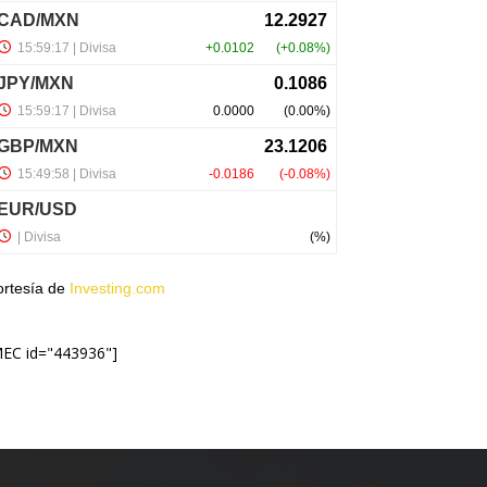
ortesía de
Investing.com
MEC id="443936"]