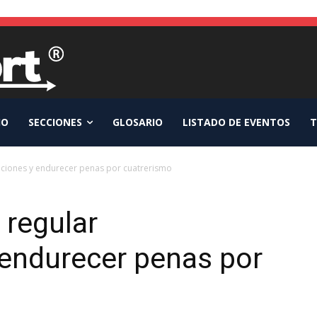
IO
SECCIONES
GLOSARIO
LISTADO DE EVENTOS
T
ciones y endurecer penas por cuatrerismo
 regular
 endurecer penas por