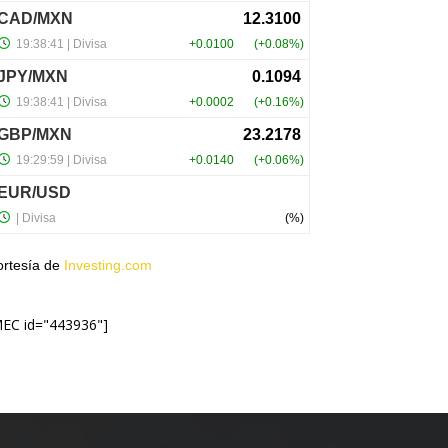
ortesía de
Investing.com
MEC id="443936"]