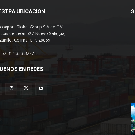
ESTRA UBICACION
S
coxport Global Group S.A de C.V
 Luis de León 527 Nuevo Salagua,
anillo, Colima. C.P. 28869
 +52 314 333 3222
UENOS EN REDES