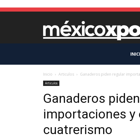
INIC
Inicio
Articulos
Ganaderos piden regular importa
Articulos
Ganaderos piden
importaciones y
cuatrerismo