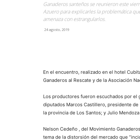
Ganaderos santeños se reunieron este viern
Azuero para explicarles la problemática que
amenaza con estrangularlos.
24 agosto, 2019
Facebook
X
Pinterest
En el encuentro, realizado en el hotel Cubit
Ganaderos al Rescate y de la Asociación Na
Los productores fueron escuchados por el g
diputados Marcos Castillero, presidente de 
la provincia de Los Santos; y Julio Mendoza 
Nelson Cedeño , del Movimiento Ganaderos a
tema de la distorsión del mercado que “inci