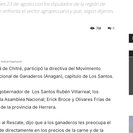
es 23 de agosto con los diputados de la región de
 enfrenta el sector agropecuario y que, según dijeron,
768
0
WhatsApp
Advertisement
á de Chitré, participó la directiva del Movimiento
cional de Ganaderos (Anagan), capítulo de Los Santos.
obernador de Los Santos Rubén Villarreal; los
la Asamblea Nacional; Erick Broce y Olivares Frías de
de la provincia de Herrera.
l Rescate, dijo que a los ganaderos les preocupa el
de directamente en los precios de la carne y de la