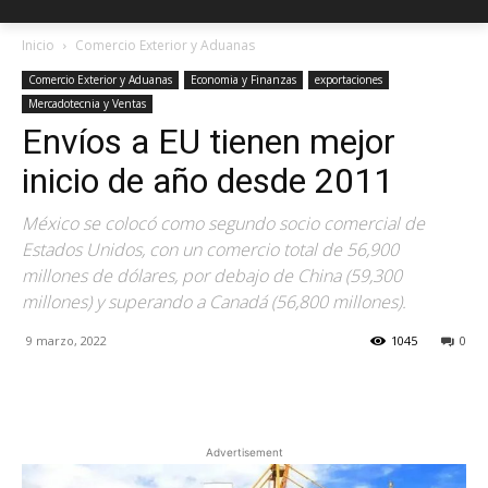
Inicio
Comercio Exterior y Aduanas
Comercio Exterior y Aduanas
Economia y Finanzas
exportaciones
Mercadotecnia y Ventas
Envíos a EU tienen mejor
inicio de año desde 2011
México se colocó como segundo socio comercial de
Estados Unidos, con un comercio total de 56,900
millones de dólares, por debajo de China (59,300
millones) y superando a Canadá (56,800 millones).
9 marzo, 2022
1045
0
Facebook
X
Pinterest
Advertisement