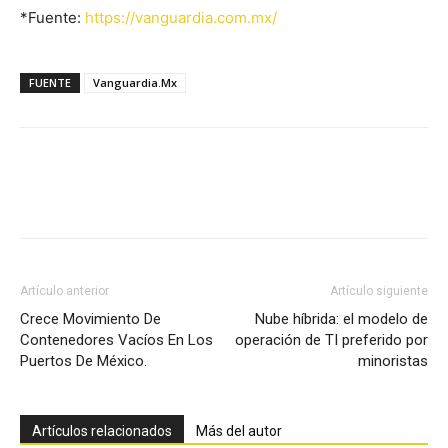
*Fuente:
https://vanguardia.com.mx/
FUENTE
Vanguardia.Mx
Facebook
X
Pinterest
Artículo anterior
Artículo siguiente
Crece Movimiento De
Nube híbrida: el modelo de
Contenedores Vacíos En Los
operación de TI preferido por
Puertos De México.
minoristas
Artículos relacionados
Más del autor