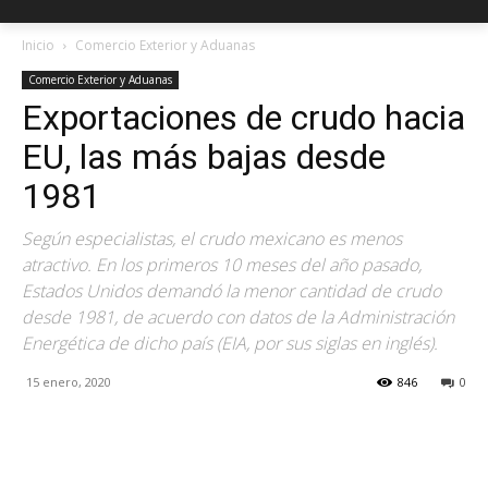
Inicio
Comercio Exterior y Aduanas
Comercio Exterior y Aduanas
Exportaciones de crudo hacia
EU, las más bajas desde
1981
Según especialistas, el crudo mexicano es menos
atractivo. En los primeros 10 meses del año pasado,
Estados Unidos demandó la menor cantidad de crudo
desde 1981, de acuerdo con datos de la Administración
Energética de dicho país (EIA, por sus siglas en inglés).
15 enero, 2020
846
0
Facebook
X
Pinterest