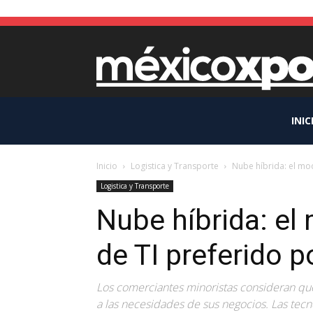
INIC
Inicio
Logistica y Transporte
Nube híbrida: el mo
Logistica y Transporte
Nube híbrida: el
de TI preferido p
Los comerciantes minoristas consideran qu
a las necesidades de sus negocios. Las tecno