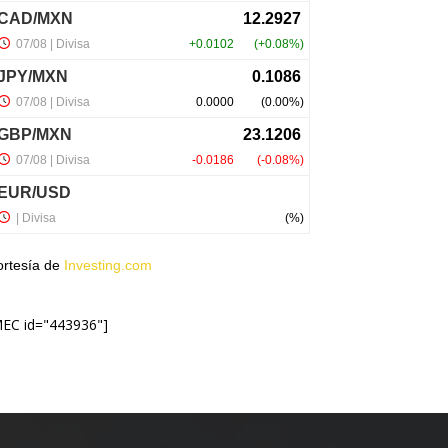
ortesía de
Investing.com
MEC id="443936"]