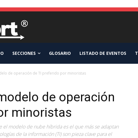
IO
SECCIONES
GLOSARIO
LISTADO DE EVENTOS
T
delo de operación de TI preferido por minoristas
 modelo de operación
or minoristas
e el modelo de nube híbrida es el que más se adaptan
logías de la información (TI) son pieza clave para el