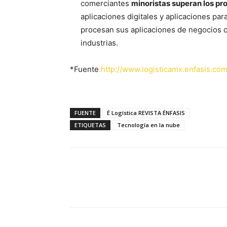
comerciantes
minoristas superan los pr
aplicaciones digitales y aplicaciones para
procesan sus aplicaciones de negocios c
industrias.
*Fuente
:http://www.logisticamx.enfasis.com
FUENTE
É Logística REVISTA ÉNFASIS
ETIQUETAS
Tecnología en la nube
Facebook
X
Pinterest