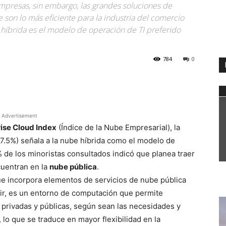
mpresas, sin embargo, las grandes soluciones de
on lo más eficiente para la industria del comercio
 híbrida es el modelo de operación de TI preferido
784
0
WhatsApp
Advertisement
ise Cloud Index
(Índice de la Nube Empresarial), la
7.5%) señala a la nube híbrida como el modelo de
% de los minoristas consultados indicó que planea traer
cuentran en la
nube pública
.
que incorpora elementos de servicios de nube pública
cir, es un entorno de computación que permite
 privadas y públicas, según sean las necesidades y
lo que se traduce en mayor flexibilidad en la