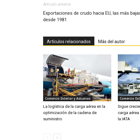
Artículo anterior
Exportaciones de crudo hacia EU, las más baja
desde 1981
Artículos relacionados
Más del autor
Comercio Exterior y Aduanas
Comercio Ext
La logística de la carga aérea en la
Sigue creci
optimización de la cadena de
carga aérea
suministro
la IATA