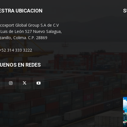
ESTRA UBICACION
S
coxport Global Group S.A de C.V
 Luis de León 527 Nuevo Salagua,
anillo, Colima. C.P. 28869
 +52 314 333 3222
UENOS EN REDES