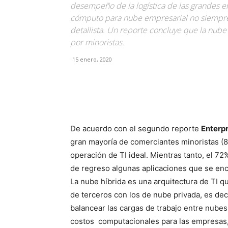
desempeño de la logística de las grandes e
cómputo para nube empresarial no siempre s
detallista. Un reporte concluye que la nube
por minoristas.
15 enero, 2020
Facebook
X
Pinterest
De acuerdo con el segundo reporte
Enterpr
gran mayoría de comerciantes minoristas (8
operación de TI ideal. Mientras tanto, el 72
de regreso algunas aplicaciones que se en
La nube híbrida es una arquitectura de TI 
de terceros con los de nube privada, es de
balancear las cargas de trabajo entre nubes
costos computacionales para las empresas, 