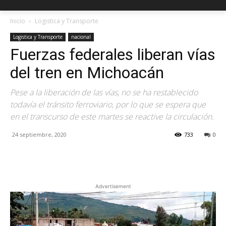
Inicio
Logistica y Transporte
Logistica y Transporte
nacional
Fuerzas federales liberan vías
del tren en Michoacán
Pese a la liberación de las vías, no se ha restablecido
todavía el tránsito ferroviario, por lo que se espera que
en el transcurso de este martes se reactive la circulación.
24 septiembre, 2020
733
0
Facebook
X
Pinterest
Advertisement