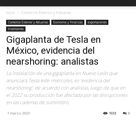
Inicio
Comercio Exterior y Aduanas
Comercio Exterior y Aduanas
Economia y Finanzas
exportaciones
Inversiones
Gigaplanta de Tesla en
México, evidencia del
nearshoring: analistas
La instalación de una gigaplanta en Nuevo León que
anunciará Tesla este miércoles, es 'evidencia del
nearshoring', de acuerdo con analistas, luego de que en
el 2022 su producción fue afectada por las disrupciones
en las cadenas de suministro.
1 marzo, 2023
1033
0
Facebook
X
Pinterest