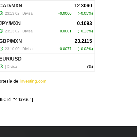
ortesía de
Investing.com
MEC id="443936"]