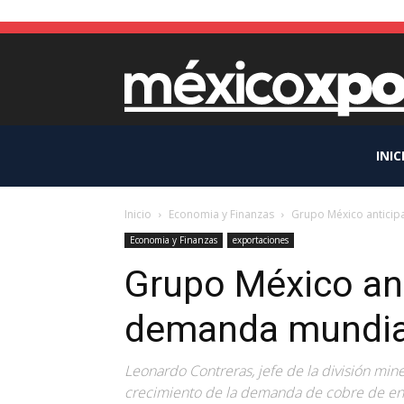
INIC
Inicio
Economia y Finanzas
Grupo México anticip
Economia y Finanzas
exportaciones
Grupo México an
demanda mundial
Leonardo Contreras, jefe de la división mi
crecimiento de la demanda de cobre de ent