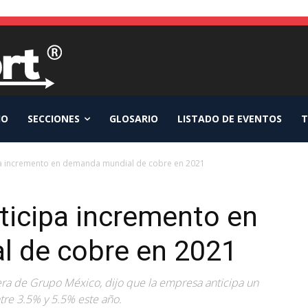
IO
SECCIONES
GLOSARIO
LISTADO DE EVENTOS
T
a incremento en demanda mundial de cobre en 2021
ticipa incremento en
 de cobre en 2021
nera de Grupo México, dijo que la empresa anticipa un
re 3.5% y 5.5% este año.