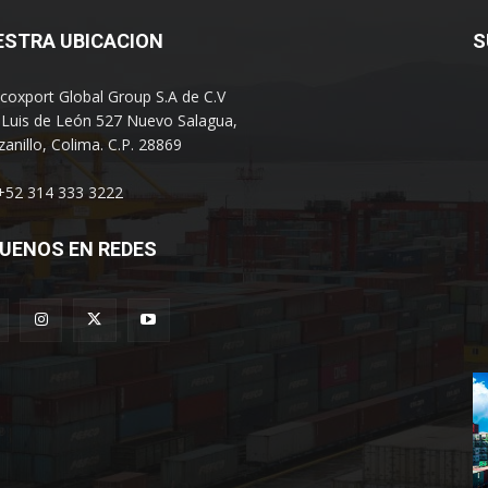
ESTRA UBICACION
S
coxport Global Group S.A de C.V
 Luis de León 527 Nuevo Salagua,
anillo, Colima. C.P. 28869
 +52 314 333 3222
UENOS EN REDES