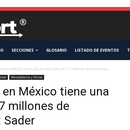
IO
SECCIONES
GLOSARIO
LISTADO DE EVENTOS
T
cina en México tiene una producción de 1.7 millones de toneladas...
iones
Mercadotecnia y Ventas
a en México tiene una
7 millones de
: Sader