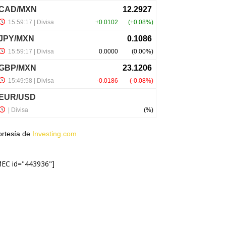
ortesía de
Investing.com
MEC id="443936"]