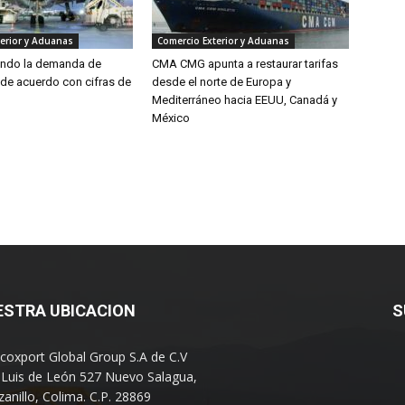
erior y Aduanas
Comercio Exterior y Aduanas
endo la demanda de
CMA CMG apunta a restaurar tarifas
 de acuerdo con cifras de
desde el norte de Europa y
Mediterráneo hacia EEUU, Canadá y
México
ESTRA UBICACION
S
coxport Global Group S.A de C.V
 Luis de León 527 Nuevo Salagua,
anillo, Colima. C.P. 28869