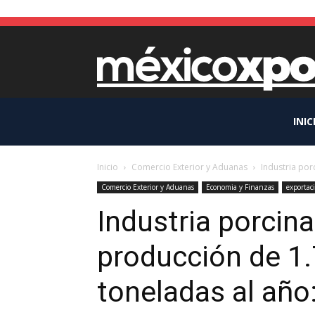
INIC
Inicio
Comercio Exterior y Aduanas
Industria por
Comercio Exterior y Aduanas
Economia y Finanzas
exportac
Industria porcin
producción de 1.
toneladas al año