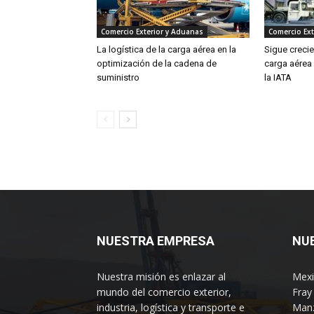
Comercio Exterior y Aduanas
Comercio Ext
La logística de la carga aérea en la
Sigue creci
optimización de la cadena de
carga aérea
suministro
la IATA
NUESTRA EMPRESA
NU
Nuestra misión es enlazar al
Mexi
mundo del comercio exterior,
Fray
industria, logística y transporte e
Manz