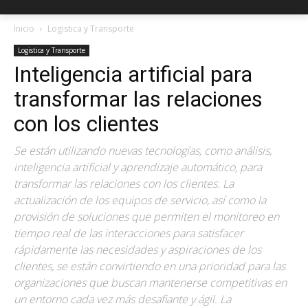
Inicio
Logistica y Transporte
Logistica y Transporte
Inteligencia artificial para
transformar las relaciones
con los clientes
Se están utilizando nuevas tecnologías, como análisis,
inteligencia artificial y aprendizaje automático, para
transformar las relaciones con los clientes. La
actualización de los equipos de servicio, así como la
provisión de soluciones que permiten el monitoreo en
tiempo real de las interacciones para satisfacer
rápidamente las necesidades y aspiraciones de los
clientes, se están convirtiendo en una prioridad para las
organizaciones que buscan mantenerse competitivas en
un entorno cada vez más desafiante y ágil. La