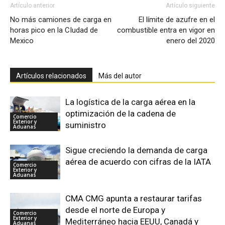
Artículo anterior
Artículo siguiente
No más camiones de carga en
El límite de azufre en el
horas pico en la CIudad de
combustible entra en vigor en
Mexico
enero del 2020
Artículos relacionados
Más del autor
La logística de la carga aérea en la
optimización de la cadena de
Comercio
Exterior y
suministro
Aduanas
Sigue creciendo la demanda de carga
aérea de acuerdo con cifras de la IATA
Comercio
Exterior y
Aduanas
CMA CMG apunta a restaurar tarifas
desde el norte de Europa y
Comercio
Exterior y
Mediterráneo hacia EEUU, Canadá y
Aduanas