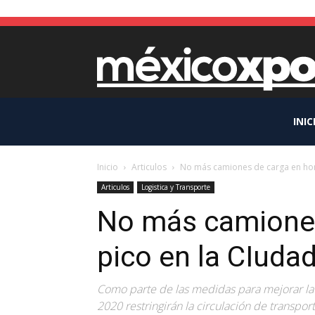
INIC
Inicio
Articulos
No más camiones de carga en hora
Articulos
Logistica y Transporte
No más camiones
pico en la CIuda
Como parte de las medidas para mejorar la c
2020 restringirán la circulación de transpor