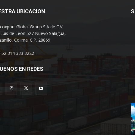
ESTRA UBICACION
S
coxport Global Group S.A de C.V
 Luis de León 527 Nuevo Salagua,
anillo, Colima. C.P. 28869
 +52 314 333 3222
UENOS EN REDES