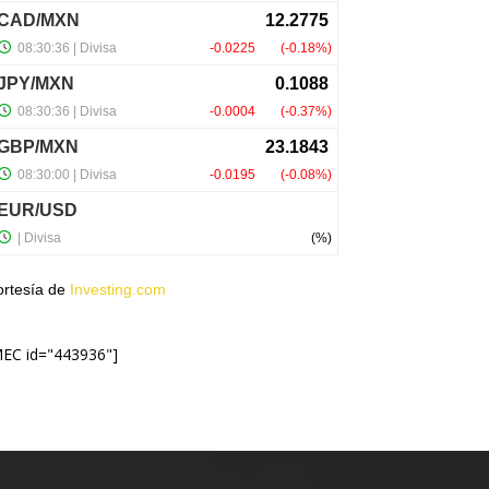
ortesía de
Investing.com
MEC id="443936"]