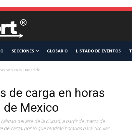
IO
SECCIONES
GLOSARIO
LISTADO DE EVENTOS
T
s pico en la CIudad de...
 de carga en horas
d de Mexico
alidad del aire de la ciudad, a partir de marzo de
te de carga, por lo que tendrán horarios para circular.