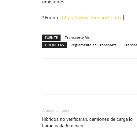
emisiones.
*Fuente:
https://www.transporte.mx/
|
FUENTE
Transporte.Mx
ETIQUETAS
Reglamento de Transporte
Transpo
Facebook
X
Pinterest
Artículo anterior
Híbridos no verificarán, camiones de carga lo
harán cada 6 meses