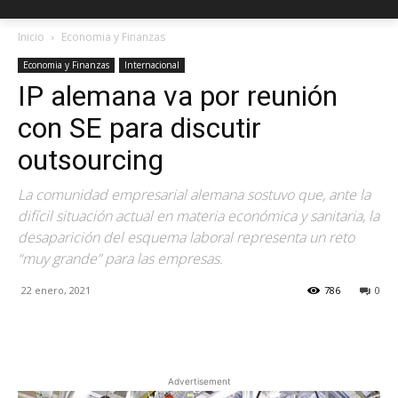
Inicio
Economia y Finanzas
Economia y Finanzas
Internacional
IP alemana va por reunión
con SE para discutir
outsourcing
La comunidad empresarial alemana sostuvo que, ante la
difícil situación actual en materia económica y sanitaria, la
desaparición del esquema laboral representa un reto
“muy grande” para las empresas.
22 enero, 2021
786
0
Facebook
X
Pinterest
Advertisement