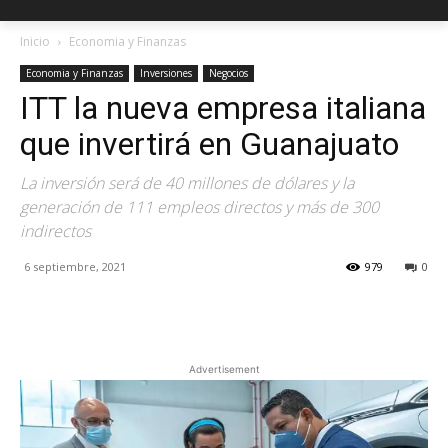
Inicio
Economia y Finanzas
Economia y Finanzas
Inversiones
Negocios
ITT la nueva empresa italiana
que invertirá en Guanajuato
La inversión será de 40 millones de dólares y la
generación de 111 empleos directos y más de 300
indirectos
6 septiembre, 2021
979
0
Facebook
X
Pinterest
Advertisement