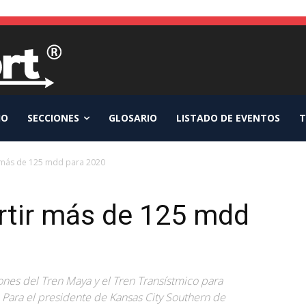
IO
SECCIONES
GLOSARIO
LISTADO DE EVENTOS
T
r más de 125 mdd para 2020
rtir más de 125 mdd
iones del Tren Maya y el Tren Transístmico para
. Para el presidente de Kansas City Southern de