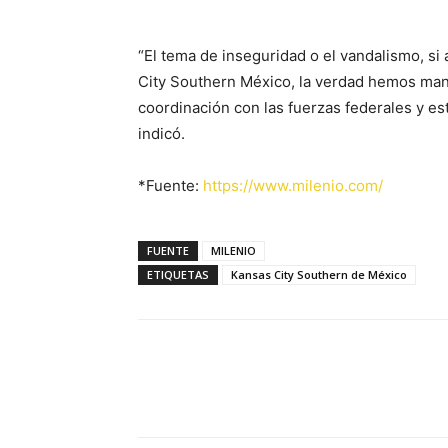
“El tema de inseguridad o el vandalismo, si 
City Southern México, la verdad hemos man
coordinación con las fuerzas federales y es
indicó.
*Fuente:
https://www.milenio.com/
FUENTE
MILENIO
ETIQUETAS
Kansas City Southern de México
Facebook
X
Pinterest