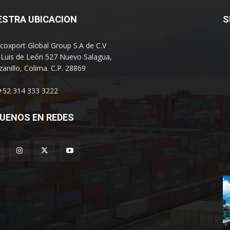
ESTRA UBICACION
S
coxport Global Group S.A de C.V
 Luis de León 527 Nuevo Salagua,
anillo, Colima. C.P. 28869
 +52 314 333 3222
UENOS EN REDES