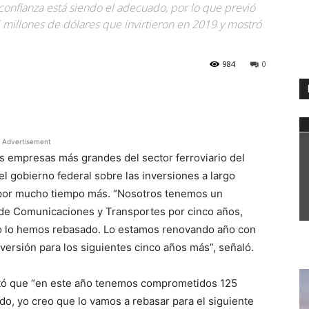
 confianza está siendo el adecuado, por lo que previó
 millones de dólares que invirtieron en 2019 y mostró
984
0
WhatsApp
Advertisement
as empresas más grandes del sector ferroviario del
l gobierno federal sobre las inversiones a largo
a por mucho tiempo más. “Nosotros tenemos un
 de Comunicaciones y Transportes por cinco años,
o lo hemos rebasado. Lo estamos renovando año con
ersión para los siguientes cinco años más”, señaló.
ltó que “en este año tenemos comprometidos 125
do, yo creo que lo vamos a rebasar para el siguiente