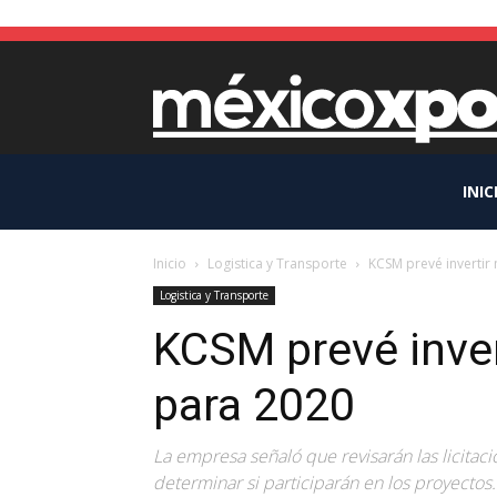
INIC
Inicio
Logistica y Transporte
KCSM prevé inverti
Logistica y Transporte
KCSM prevé inve
para 2020
La empresa señaló que revisarán las licitac
determinar si participarán en los proyectos