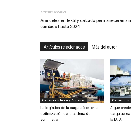
Artículo anterior
Aranceles en textil y calzado permanecerán sin
cambios hasta 2024
Artículos relacionados
Más del autor
Comercio Exterior y Aduanas
Comercio Ext
La logística de la carga aérea en la
Sigue creci
optimización de la cadena de
carga aérea
suministro
la IATA