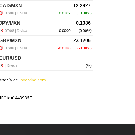
ortesía de
Investing.com
MEC id="443936"]