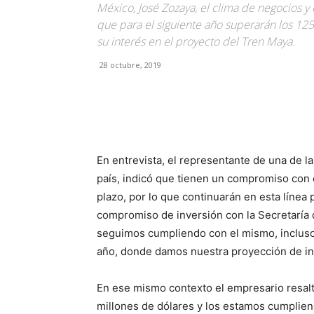
México, José Zozaya, el clima de negocios y
que para el siguiente año superarán los 125
su interés en el proyecto del Tren Maya.
28 octubre, 2019
Facebook
X
Pinterest
En entrevista, el representante de una de l
país, indicó que tienen un compromiso con e
plazo, por lo que continuarán en esta líne
compromiso de inversión con la Secretaría
seguimos cumpliendo con el mismo, inclus
año, donde damos nuestra proyección de inv
En ese mismo contexto el empresario resa
millones de dólares y los estamos cumplien