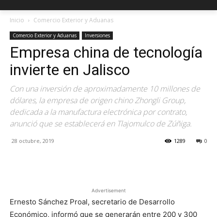
Inicio
Comercio Exterior y Aduanas
Comercio Exterior y Aduanas
Inversiones
Empresa china de tecnología
invierte en Jalisco
Con una inversión de aproximadamente 10 millones de
dólares, la empresa de origen chino Zhongli Group,
dedicada a la manufactura electrónica por contrato,
anunció que se establecerá en Tlajomulco de Zúñiga.
28 octubre, 2019
1289
0
Facebook
X
Pinterest
Advertisement
Ernesto Sánchez Proal, secretario de Desarrollo
Económico, informó que se generarán entre 200 y 300