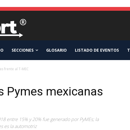
IO
SECCIONES
GLOSARIO
LISTADO DE EVENTOS
T
as frente al T-MEC
las Pymes mexicanas
8 entre 15% y 20% fue generado por PyMEs; la
s es la automotriz