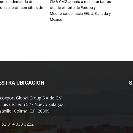
endo la demanda de
CMA CMG apunta a restaurar tarifas
 de acuerdo con cifras de
desde el norte de Europa y
Mediterráneo hacia EEUU, Canadá y
México
ESTRA UBICACION
S
coxport Global Group S.A de C.V
 Luis de León 527 Nuevo Salagua,
anillo, Colima. C.P. 28869
 +52 314 333 3222