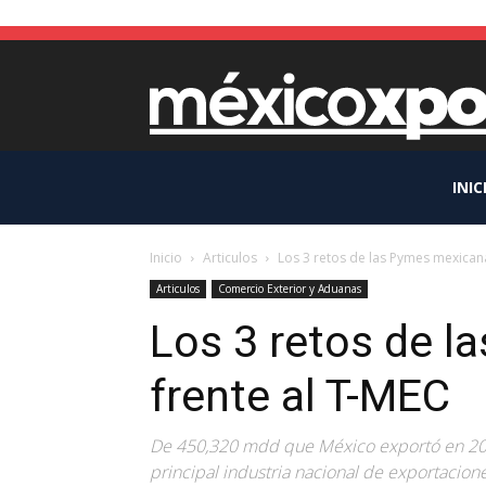
INIC
Inicio
Articulos
Los 3 retos de las Pymes mexican
Articulos
Comercio Exterior y Aduanas
Los 3 retos de 
frente al T-MEC
De 450,320 mdd que México exportó en 201
principal industria nacional de exportacione