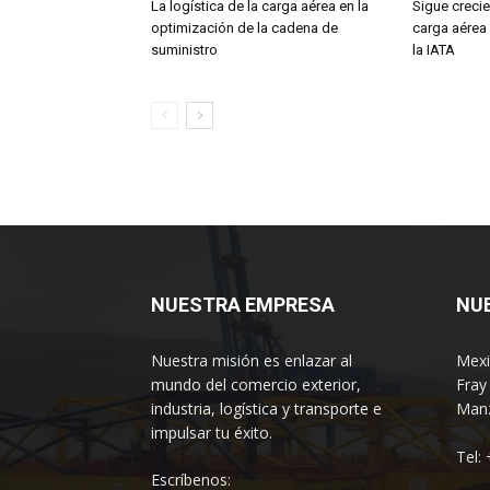
La logística de la carga aérea en la
Sigue creci
optimización de la cadena de
carga aérea
suministro
la IATA
NUESTRA EMPRESA
NU
Nuestra misión es enlazar al
Mexi
mundo del comercio exterior,
Fray
industria, logística y transporte e
Manz
impulsar tu éxito.
Tel:
Escríbenos: