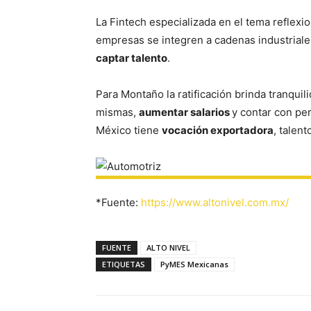
La Fintech especializada en el tema reflex
empresas se integren a cadenas industrial
captar talento
.
Para Montaño la ratificación brinda tranquil
mismas,
aumentar salarios
y contar con pe
México tiene
vocación exportadora
, talen
*Fuente:
https://www.altonivel.com.mx/
FUENTE
ALTO NIVEL
ETIQUETAS
PyMES Mexicanas