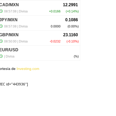
ortesía de
Investing.com
MEC id="443936"]