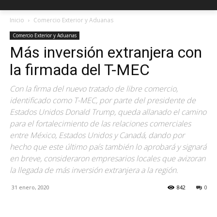
Inicio
Comercio Exterior y Aduanas
Comercio Exterior y Aduanas
Más inversión extranjera con
la firmada del T-MEC
Con la firma del nuevo tratado de libre comercio,
identificado como T-MEC, por parte del presidente de
Estados Unidos Donald Trump, queda allanado el camino
para el fortalecimiento de las relaciones comerciales
entre México, Estados Unidos y Canadá, dando por
hecho que este último país también lo aprobará y signará
en breve, consideraron empresarios locales que avizoran
la llegada de más inversión extranjera a la región.
31 enero, 2020
842
0
Facebook
X
Pinterest