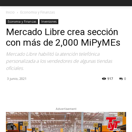
Inicio
Economia y Finanzas
Economia y Finanzas
Inversiones
Mercado Libre crea sección
con más de 2,000 MiPyMEs
Mercado Libre habilitó la atención telefónica
personalizada a los vendedores de algunas tiendas
oficiales.
3 junio, 2021
917
0
Facebook
X
Pinterest
Advertisement