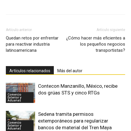
Facebook
X
Pinterest
Artículo anterior
Artículo siguiente
Quedan retos por enfrentar
¿Cómo hacer más eficientes a
para reactivar industria
los pequeños negocios
latinoamericana
transportistas?
Artículos relacionados
Más del autor
Contecon Manzanillo, México, recibe
dos grúas STS y cinco RTGs
Comercio
Exterior y
Aduanas
Sedena tramita permisos
extemporáneos para regularizar
Comercio
Exterior y
bancos de material del Tren Maya
Aduanas